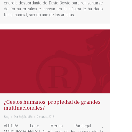
energía desbordante de David Bowie para reinventarse
de forma creativa e innovar en la música le ha dado
fama mundial, siendo uno de los artistas…
¿Gestos humanos, propiedad de grandes
multinacionales?
Blog
Por
M@RquEs
9 marzo, 2015
AUTORA: Leire Merino, Paralegal ,
MARQUESPATENT,S.L.Ahora que se ha inaugurado la