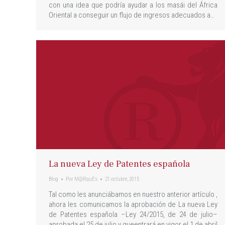
con una idea que podría ayudar a los masái del África
Oriental a conseguir un flujo de ingresos adecuados a…
La nueva Ley de Patentes española
Blog
Por
M@RquEs
21 octubre, 2015
Tal como les anunciábamos en nuestro anterior artículo ,
ahora les comunicamos la aprobación de La nueva Ley
de Patentes española –Ley 24/2015, de 24 de julio–
aprobada el 25 de julio y queentrará en vigor el 1 de abril