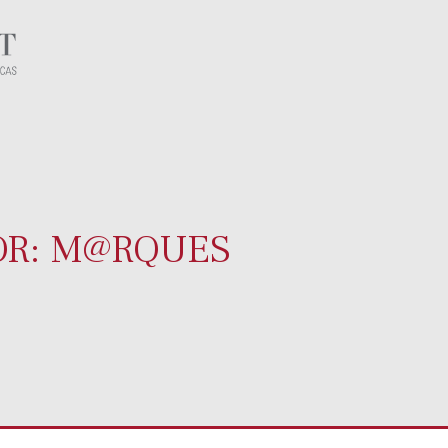
OR:
M@RQUES