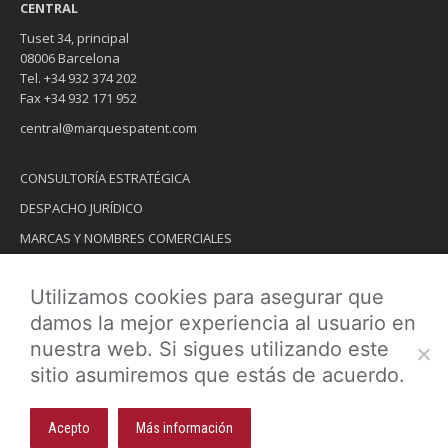
CENTRAL
Tuset 34, principal
08006 Barcelona
Tel. +34 932 374 202
Fax +34 932 171 952
central@marquespatent.com
CONSULTORÍA ESTRATÉGICA
DESPACHO JURÍDICO
MARCAS Y NOMBRES COMERCIALES
INVENCIONES
Utilizamos cookies para asegurar que
DISEÑOS INDUSTRIALES
damos la mejor experiencia al usuario en
DOMINIOS DE INTERNET
nuestra web. Si sigues utilizando este
sitio asumiremos que estás de acuerdo.
Copyright © 2026 MARQUESPATENT
Acepto
Más información
Footer Menú