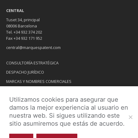
CENTRAL
Tuset 34, principal
08006 Barcelona
Tel. +34 932 374 202
Fax +34 932 171 952
central@marquespatent.com
CONSULTORÍA ESTRATÉGICA
DESPACHO JURÍDICO
MARCAS Y NOMBRES COMERCIALES
INVENCIONES
Utilizamos cookies para asegurar que
DISEÑOS INDUSTRIALES
damos la mejor experiencia al usuario en
DOMINIOS DE INTERNET
nuestra web. Si sigues utilizando este
sitio asumiremos que estás de acuerdo.
Copyright © 2026 MARQUESPATENT