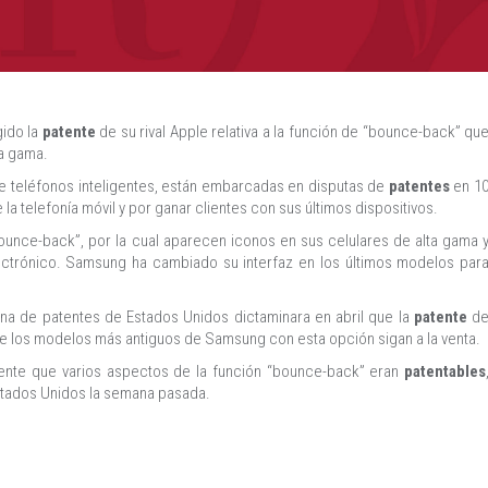
gido la
patente
de su rival Apple relativa a la función de “bounce-back” qu
ta gama.
e teléfonos inteligentes, están embarcadas en disputas de
patentes
en 1
a telefonía móvil y por ganar clientes con sus últimos dispositivos.
ounce-back”, por la cual aparecen iconos en sus celulares de alta gama 
lectrónico. Samsung ha cambiado su interfaz en los últimos modelos par
cina de patentes de Estados Unidos dictaminara en abril que la
patente
d
ue los modelos más antiguos de Samsung con esta opción sigan a la venta.
ente que varios aspectos de la función “bounce-back” eran
patentables
stados Unidos la semana pasada.