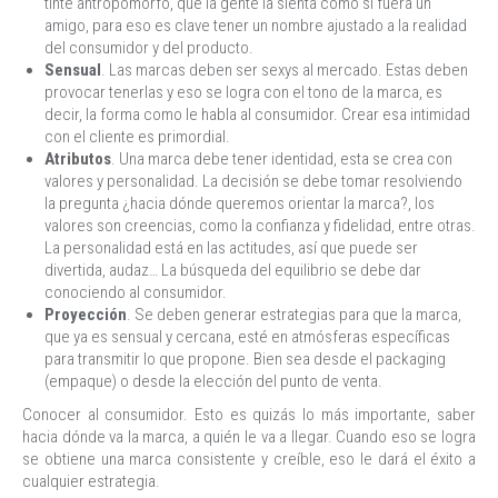
tinte antropomorfo, que la gente la sienta como si fuera un
amigo, para eso es clave tener un nombre ajustado a la realidad
del consumidor y del producto.
Sensual
. Las marcas deben ser sexys al mercado. Estas deben
provocar tenerlas y eso se logra con el tono de la marca, es
decir, la forma como le habla al consumidor. Crear esa intimidad
con el cliente es primordial.
Atributos
. Una marca debe tener identidad, esta se crea con
valores y personalidad. La decisión se debe tomar resolviendo
la pregunta ¿hacia dónde queremos orientar la marca?, los
valores son creencias, como la confianza y fidelidad, entre otras.
La personalidad está en las actitudes, así que puede ser
divertida, audaz… La búsqueda del equilibrio se debe dar
conociendo al consumidor.
Proyección
. Se deben generar estrategias para que la marca,
que ya es sensual y cercana, esté en atmósferas específicas
para transmitir lo que propone. Bien sea desde el packaging
(empaque) o desde la elección del punto de venta.
Conocer al consumidor. Esto es quizás lo más importante, saber
hacia dónde va la marca, a quién le va a llegar. Cuando eso se logra
se obtiene una marca consistente y creíble, eso le dará el éxito a
cualquier estrategia.