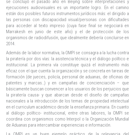
se concluyó el pasado año en Beijing sobre interpretaciones y
ejecuciones audiovisuales es un importante logro. En el camino
están dos posibles futuros instrumentos jurídicos más: el dirigido a
las personas con discapacidad visual/personas con dificultades
para acceder al texto impreso (cuya fase final se negociará en
Marrakesh en junio de este año) y el de protección de los
organismos de radiodifusión, que idealmente debería concluirse en
2014.
Además de la labor normativa, la OMPI se consagra a la lucha contra
la piratería por dos vías: la asistencia técnica y el diálogo político e
institucional. La primera vía constituye quizá el instrumento más
eficaz con el que cuenta la organización y se concreta en tareas de
formación (de jueces, policía, personal de aduanas, de oficinas de
patentes y marcas…) y en campañas de concienciación – que
básicamente buscan convencer a los usuarios de los perjuicios que
la piratería causa- y que abarcan desde el diseño de campañas
nacionales a la introducción de los temas de propiedad intelectual
en el curriculum académico desde la enseñanza primaria. En cuanto
al diálogo político- institucional, entre otras labores, la OMPI se
coordina con organismos como Interpol o la Organización Mundial
de Aduanas para intercambiar experiencias e información.
La OMPI es un buen ejemplo práctico de la relevancia del